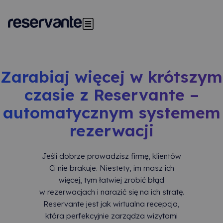
Przejdź
do
iWorks Test Site
Pokaż menu główne
treści
Zarabiaj więcej w krótszym
czasie z Reservante –
automatycznym systemem
rezerwacji
Jeśli dobrze prowadzisz firmę, klientów
Ci nie brakuje. Niestety, im masz ich
więcej, tym łatwiej zrobić błąd
w rezerwacjach i narazić się na ich stratę.
Reservante jest jak wirtualna recepcja,
która perfekcyjnie zarządza wizytami