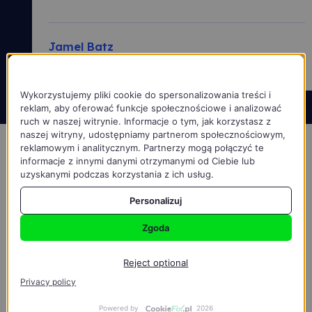
Jamel Batz
Haley LLC Ltd
Niniejsza strona korzysta z plików cookie
Wykorzystujemy pliki cookie do spersonalizowania treści i
reklam, aby oferować funkcje społecznościowe i analizować
ruch w naszej witrynie. Informacje o tym, jak korzystasz z
naszej witryny, udostępniamy partnerom społecznościowym,
reklamowym i analitycznym. Partnerzy mogą połączyć te
informacje z innymi danymi otrzymanymi od Ciebie lub
Dzięki Reservante…
uzyskanymi podczas korzystania z ich usług.
Personalizuj
Zdobędziesz więcej
Zgoda
klientów, bo zapewniasz
im wygodę, jakiej
Reject optional
Privacy policy
nie mają u konkurencji
Powered by
2026