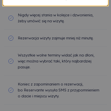
Nigdy więcej stania w kolejce i dzwonienia,
żeby umówić się na wizytę.
Rezerwacja wizyty zajmuje mniej niż minutę.
Wszystkie wolne terminy widać jak na dłoni,
więc można wybrać taki, który najbardziej
pasuje.
Koniec z zapominaniem o rezerwacji,
bo Reservante wysyła SMS z przypomnieniem
o dacie i miejscu wizyty.